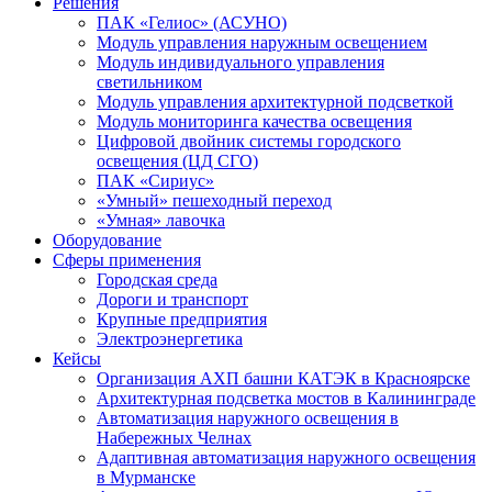
Решения
ПАК «Гелиос» (АСУНО)
Модуль управления наружным освещением
Модуль индивидуального управления
светильником
Модуль управления архитектурной подсветкой
Модуль мониторинга качества освещения
Цифровой двойник системы городского
освещения (ЦД СГО)
ПАК «Сириус»
«Умный» пешеходный переход
«Умная» лавочка
Оборудование
Сферы применения
Городская среда
Дороги и транспорт
Крупные предприятия
Электроэнергетика
Кейсы
Организация АХП башни КАТЭК в Красноярске
Архитектурная подсветка мостов в Калининграде
Автоматизация наружного освещения в
Набережных Челнах
Адаптивная автоматизация наружного освещения
в Мурманске