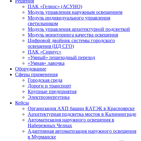
Решения
ПАК «Гелиос» (АСУНО)
Модуль управления наружным освещением
Модуль индивидуального управления
светильником
Модуль управления архитектурной подсветкой
Модуль мониторинга качества освещения
Цифровой двойник системы городского
освещения (ЦД СГО)
ПАК «Сириус»
«Умный» пешеходный переход
«Умная» лавочка
Оборудование
Сферы применения
Городская среда
Дороги и транспорт
Крупные предприятия
Электроэнергетика
Кейсы
Организация АХП башни КАТЭК в Красноярске
Архитектурная подсветка мостов в Калининграде
Автоматизация наружного освещения в
Набережных Челнах
Адаптивная автоматизация наружного освещения
в Мурманске