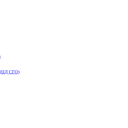
м
 (ЦД СГО)