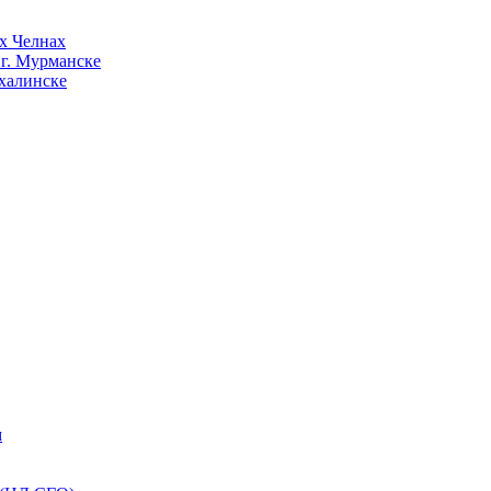
х Челнах
 г. Мурманске
халинске
м