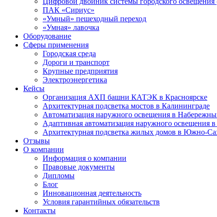
Цифровой двойник системы городского освещения
ПАК «Сириус»
«Умный» пешеходный переход
«Умная» лавочка
Оборудование
Сферы применения
Городская среда
Дороги и транспорт
Крупные предприятия
Электроэнергетика
Кейсы
Организация АХП башни КАТЭК в Красноярске
Архитектурная подсветка мостов в Калининграде
Автоматизация наружного освещения в Набережны
Адаптивная автоматизация наружного освещения 
Архитектурная подсветка жилых домов в Южно-Са
Отзывы
О компании
Информация о компании
Правовые документы
Дипломы
Блог
Инновационная деятельность
Условия гарантийных обязательств
Контакты