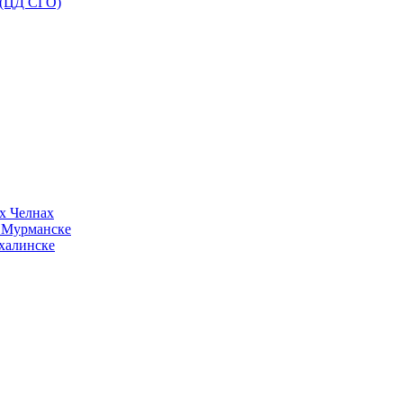
 (ЦД СГО)
х Челнах
в Мурманске
халинске