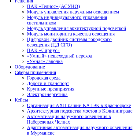
Решения
ПАК «Гелиос» (АСУНО)
Модуль управления наружным освещением
Модуль индивидуального управления
светильником
Модуль управления архитектурной подсветкой
Модуль мониторинга качества освещения
Цифровой двойник системы городского
освещения (ЦД СГО)
ПАК «Сириус»
«Умный» пешеходный переход
«Умная» лавочка
Оборудование
Сферы применения
Городская среда
Дороги и транспорт
Крупные предприятия
Электроэнергетика
Кейсы
Организация АХП башни КАТЭК в Красноярске
Архитектурная подсветка мостов в Калининграде
Автоматизация наружного освещения в
Набережных Челнах
Адаптивная автоматизация наружного освещения
в Мурманске