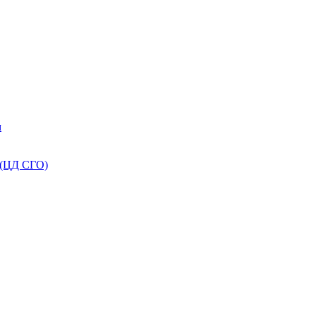
м
 (ЦД СГО)