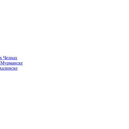
х Челнах
в Мурманске
халинске