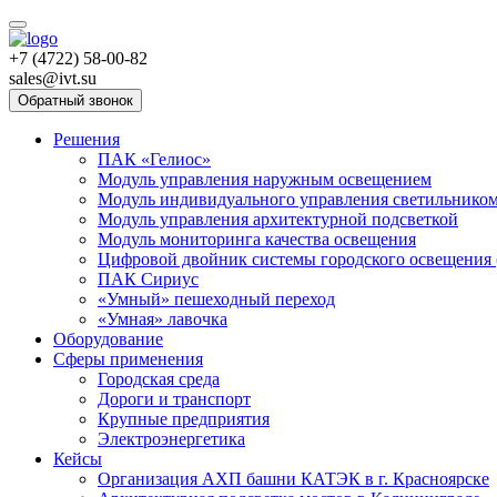
+7 (4722) 58-00-82
sales@ivt.su
Обратный звонок
Решения
ПАК «Гелиос»
Модуль управления наружным освещением
Модуль индивидуального управления светильнико
Модуль управления архитектурной подсветкой
Модуль мониторинга качества освещения
Цифровой двойник системы городского освещения
ПАК Сириус
«Умный» пешеходный переход
«Умная» лавочка
Оборудование
Сферы применения
Городская среда
Дороги и транспорт
Крупные предприятия
Электроэнергетика
Кейсы
Организация АХП башни КАТЭК в г. Красноярске