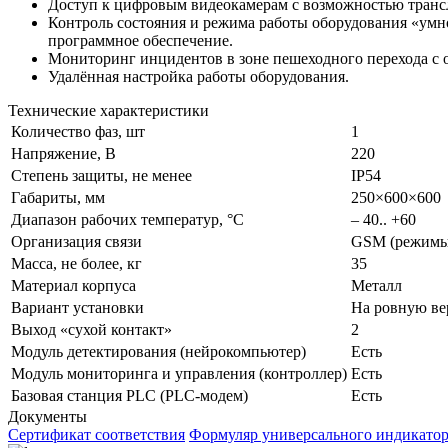
Доступ к цифровым видеокамерам с возможностью трансл
Контроль состояния и режима работы оборудования «умн
программное обеспечение.
Мониторинг инцидентов в зоне пешеходного перехода с 
Удалённая настройка работы оборудования.
Технические характеристики
Количество фаз, шт
1
Напряжение, В
220
Степень защиты, не менее
IP54
Габариты, мм
250×600×600
Диапазон рабочих температур, °С
– 40.. +60
Организация связи
GSM (режимы
Масса, не более, кг
35
Материал корпуса
Металл
Вариант установки
На ровную ве
Выход «сухой контакт»
2
Модуль детектирования (нейрокомпьютер)
Есть
Модуль мониторинга и управления (контроллер)
Есть
Базовая станция PLC (PLC-модем)
Есть
Документы
Сертификат соответствия
Формуляр универсального индикатор