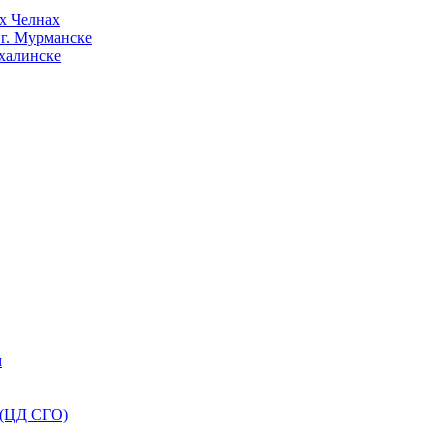
х Челнах
 г. Мурманске
халинске
м
 (ЦД СГО)