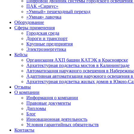
Цифровой двойник системы городского освещения
ПАК «Сириус»
«Умный» пешеходный переход
«Умная» лавочка
Оборудование
Сферы применения
Городская среда
Дороги и транспорт
Крупные предприятия
Электроэнергетика
Кейсы
Организация АХП башни КАТЭК в Красноярске
Архитектурная подсветка мостов в Калининграде
Автоматизация наружного освещения в Набережны
Адаптивная автоматизация наружного освещения 
Архитектурная подсветка жилых домов в Южно-Са
Отзывы
О компании
Информация о компании
Правовые документы
Дипломы
Блог
Инновационная деятельность
Условия гарантийных обязательств
Контакты