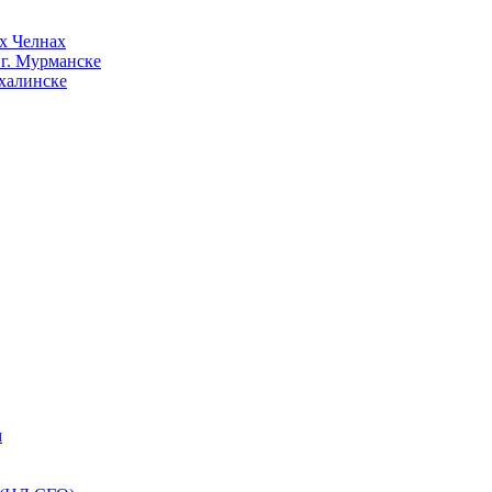
х Челнах
 г. Мурманске
халинске
м