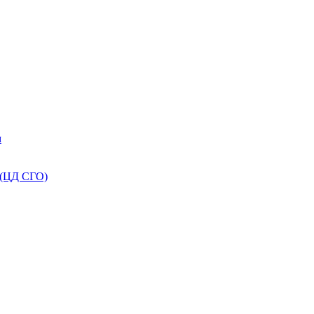
м
 (ЦД СГО)