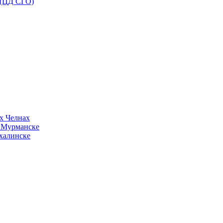
 (ЦД СГО)
х Челнах
в Мурманске
халинске